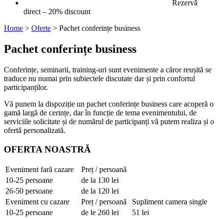
Rezervă
direct – 20% discount
Home
>
Oferte
>
Pachet conferințe business
Pachet conferințe business
Conferințe, seminarii, training-uri sunt evenimente a căror reușită se
traduce nu numai prin subiectele discutate dar și prin confortul
participanților.
Vă punem la dispoziție un pachet conferințe business care acoperă o
gamă largă de cerințe, dar în funcție de tema evenimentului, de
serviciile solicitate și de numărul de participanți vă putem realiza și o
ofertă personalizată.
OFERTA NOASTRĂ
Eveniment fară cazare
Preț / persoană
10-25 persoane
de la 130 lei
26-50 persoane
de la 120 lei
Eveniment cu cazare
Preț / persoană
Supliment camera single
10-25 persoane
de le 260 lei
51 lei