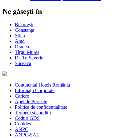
Ne găsești în
București
Constanța
Sibiu
Arad
Oradea
Tîrgu Mureș
Dr. Tr. Severin
Suceava
Continental Hotels România
Informații Corporate
Cariere
Apel de Proiecte
Politica de confidențialitate
Termeni și condiții
Coduri GDS
Cookies
ANPC
ANPC-SAL