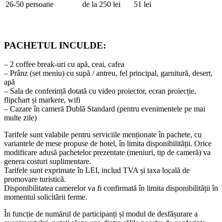
26-50 persoane
de la 250 lei
51 lei
PACHETUL INCULDE:
– 2 coffee break-uri cu apă, ceai, cafea
– Prânz (set meniu) cu supă / antreu, fel principal, garnitură, desert,
apă
– Sala de conferință dotată cu video proiector, ecran proiecție,
flipchart și markere, wifi
– Cazare în cameră Dublă Standard (pentru evenimentele pe mai
multe zile)
Tarifele sunt valabile pentru serviciile menționate în pachete, cu
variantele de mese propuse de hotel, în limita disponibilității. Orice
modificare adusă pachetelor prezentate (meniuri, tip de cameră) va
genera costuri suplimentare.
Tarifele sunt exprimate în LEI, includ TVA și taxa locală de
promovare turistică.
Disponibilitatea camerelor va fi confirmată în limita disponibilității în
momentul solicitării ferme.
În funcție de numărul de participanți și modul de desfășurare a