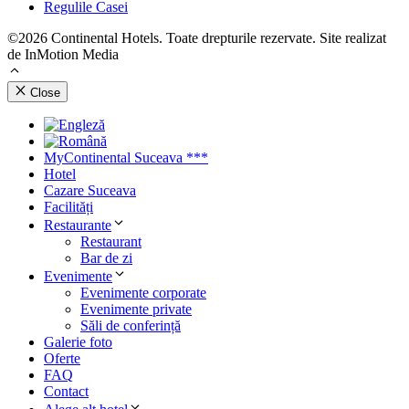
Regulile Casei
©2026 Continental Hotels. Toate drepturile rezervate. Site realizat
de InMotion Media
Close
MyContinental Suceava ***
Hotel
Cazare Suceava
Facilități
Restaurante
Restaurant
Bar de zi
Evenimente
Evenimente corporate
Evenimente private
Săli de conferință
Galerie foto
Oferte
FAQ
Contact