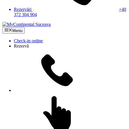
Rezervări
+40
372 304 904
Meniu
Check-in online
Rezervă