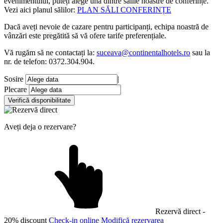
evenimentului, puteți alege una dintre sălile noastre de conferințe.
Vezi aici planul sălilor:
PLAN SĂLI CONFERINȚE
Dacă aveți nevoie de cazare pentru participanți, echipa noastră de
vânzări este pregătită să vă ofere tarife preferențiale.
Vă rugăm să ne contactați la:
suceava@continentalhotels.ro
sau la
nr. de telefon: 0372.304.904.
Sosire
|
Plecare
Aveți deja o rezervare?
Rezervă direct -
20% discount
Check-in online
Modifică rezervarea